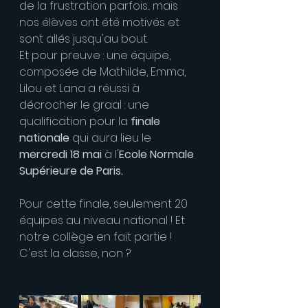
de la frustration parfois... mais 
nos élèves ont été motivés et 
sont allés jusqu'au bout.
Et pour preuve : une équipe, 
composée de Mathilde, Emma, 
Lilou et Lana a réussi à 
décrocher le graal : une 
qualification pour la 
finale 
nationale
 qui aura lieu le 
mercredi 18 mai
 à l'
Ecole Normale 
Supérieure de Paris. 
Pour cette finale, seulement 20 
équipes au niveau national ! Et 
notre collège en fait partie ! 
C'est la classe, non ?