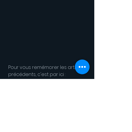
Pour vous remémorer les articles 
précédents, c'est par ici :
Concours Alkindi - Collège 
du Fort (collegedufort.fr)
Résultats du concours AlKindi 
: Pas de podium, mais une 
belle expérience ! 
(collegedufort.fr)
A très bientôt pour les résultats 
de cette finale !