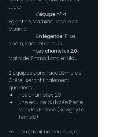
Lucie
		- 
L'équipe n° 4
 : 
Eglantine, Mathilde, Maélie et 
Maxime
		- 
En légende
 : Elise, 
Noam, Samuel et Louis
		- 
Les chamelles 2.0
 : 
Mathilde, Emma, Lana et Lilou
2 équipes dans l'académie de 
Créteil seront finalement 
qualifiées : 
nos chamelles 2.0
une équipe du lycée Pierre 
Mendès France (Savigny Le 
Temple)
Pour en savoir un peu plus, et 