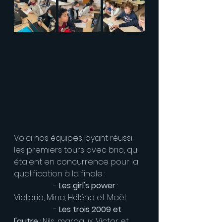
Voici nos équipes, ayant réussi 
les premiers tours avec brio, qui 
étaient en concurrence pour la 
qualification à la finale :
		- 
Les girl's power 
: 
Victoria, Mina, Héléna et Maël
		- 
Les trois 2009 et 
l'autre
 : Nils, margaux, Victor et 