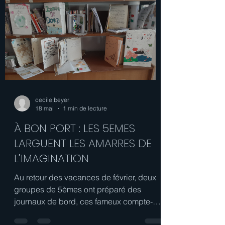
Les 4èmes A ont eu l’occasion d’écrire
des poèmes sur le thème de l’amour, qu’il
soit amical, familial ou encore conjugal, et
de décorer le 4e étage avec ces poèmes
joliment illustrés, à l’occasion de la Saint-
Valentin. Encore un grand bravo aux
élèves de 6ème qui se sont vraiment
impliqués dans ce projet ! En espérant
que cela vous plaise, chers lecteurs,
Mme Greiner, professeure de français
cecile.beyer
18 mai
1 min de lecture
À BON PORT : LES 5EMES