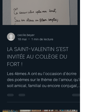
leur professeure de français Mme
Gontard. Première séance : les élèves ont
feuilleté librement les recueils
disponibles au CDI. Dès qu'un vers les
touchait — qu'il les fasse rire, rêver ou
même les choque un peu — ils le notaient
précieusement sur leur feuille. En fin
d'heure, chacun a lu à voix haute ses
trouvailles. Une belle cacophonie
poétique s'est installée dans le CDI,
mêlant les voix, les t
cecile.beyer
18 mai
1 min de lecture
LA SAINT-VALENTIN S’EST
INVITÉE AU COLLÈGE DU
FORT !