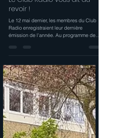
cecile.beyer
27 mai
1 min de lecture
Le Club Radio vous dit au
revoir !
Le 12 mai dernier, les membres du Club
Radio enregistraient leur dernière
émission de l'année. Au programme de
ces 16 minutes : un micro-trottoir sur le
thème du printemps, une playlist
musicale, deux recettes de cuisine, et un
bilan chaleureux de cette belle année…
avant de se dire au revoir ! Pas le temps
de tout écouter ? Pas de problème ! Le
Genially vous permet de naviguer
directement vers la partie qui vous
intéresse. Cliquez ici si vous regardez
depuis un portable Bonn