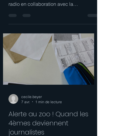
cecile.beyer
4 mai
1 min de lecture
Les 4eA passent à l'antenne
!
Depuis le retour des vacances de février,
les élèves de 4e ont travaillé sur un projet
radio en collaboration avec la
professeure documentaliste Mme Beyer,
et leur professeur de français Mme
Greiner. Résultat : six émissions
enregistrées en conditions de direct ! Au
programme de ce projet... Les élèves ont
d'abord découvert les spécificités du
média radio : comment est construite une
émission, quels sont les différents rôles
au sein d'une rédaction, qu'est-ce que
traiter une