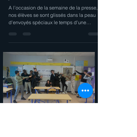
cecile.beyer
7 avr.
1 min de lecture
Alerte au zoo ! Quand les
4èmes deviennent
journalistes
A l’occasion de la semaine de la presse,
nos élèves se sont glissés dans la peau
d'envoyés spéciaux le temps d'une
séance, grâce jeu« Classe Investigation –
Alerte au zoo », proposé par le CLEMI. Le
scénario est accrocheur : des fauves se
sont échappés d'un zoo. Les élèves,
devenus journalistes en herbe, ont deux
heures pour mener l'enquête, recouper
leurs sources et produire un reportage…