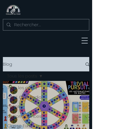
Blog
Tous les posts
Tous les posts
CDI & Club Radio
L'EGPA
Option Sciences
Classe Euro