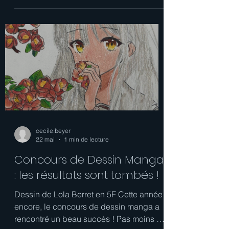
Dans le cadre du Conseil de la Vie
Collégienne, les élèves du CVC ont
organisé le 31 mars, une journée sur le
thème "classe la plus élégante". Après
vote du jury composé des élèves du CVC
et des membres du personnel
(professeurs et administratifs), c'est la
4eA qui a remporté le titre ! Pour les
féliciter, les élèves du CVC ont organisé
un goûter de récompense vendredi 22
mai : gâteau confectionné par notre chef
de cuisine, remise du diplôme et...
beaucoup de bonne humeur ! B
cecile.beyer
22 mai
1 min de lecture
Concours de Dessin Manga