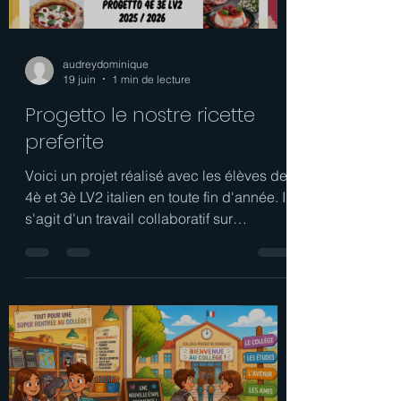
audreydominique
19 juin
1 min de lecture
Progetto le nostre ricette
preferite
Voici un projet réalisé avec les élèves de
4è et 3è LV2 italien en toute fin d'année. Il
s'agit d'un travail collaboratif sur
l'application Book Creator qui a eu
comme résultat final la création d'un livre
de recettes, avec nos recettes préférées.
Book Creator | Le nostre ricette preferite -
2025/2026 Bonne lecture et bon appétit !
Mme Guillemard