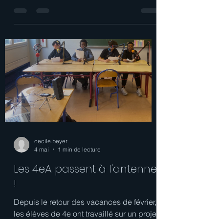
18 mai
1 min de lecture
C’EST LE GRAND RETOUR DES
GRIMOIRES ! - 6e
Cette année encore, deux groupes de
6èmes ont pu expérimenter la création
d’un grimoire, dans le cadre de la
séquence sur les contes de sorcières.
Voyons ce que cela donne en 2026 ! On y
retrouve à l’intérieur : Un abécédaire,
faisant appel au champ lexical des
sorcières. Le portrait de la sorcière, qui
exerce les élèves à la méthodologie de la
description. Le récit d’une aventure
loufoque qui est arrivée à cette sorcière,
exigeant l’emploi correct du passé simple
et de l’imp