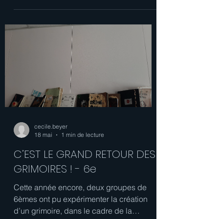
LARGUENT LES AMARRES DE
L’IMAGINATION
Au retour des vacances de février, deux
groupes de 5èmes ont préparé des
journaux de bord, ces fameux compte-
rendus des évènements vécus et des
informations recueillies par les
explorateurs, notamment lors des
Grandes Découvertes, du XVème et
XVIème siècles. Les élèves ont alors pris
plaisir à imaginer le lieu qu’ils auraient
exploré et les découvertes qui en auraient
découlé s’ils avaient été eux-mêmes des
explorateurs. Une écriture digne d'un
Jules Verne ! Pour pouvoir vrai
cecile.beyer