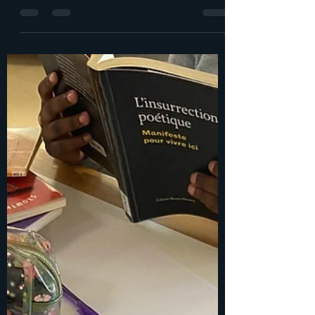
Voyage à Milan
J1 pour le voyage à Milan. Le vol en avion
s'est bien passé et nos élèves avec leurs
professeurs après avoir découvert leur
logement ont suivi une visite guidée sur le
thème de Milan sous la période fasciste.
Demain visites du Duomo et de la Scala !
Ciao Jour 2 à Milan : Sous un beau soleil,
les élèves ont visité la cathédrale de
Milan appelée le Duomo, et ont pu profiter
de la belle vue depuis son toit après avoir
monté quelques marches. La journée a
continué avec un quart