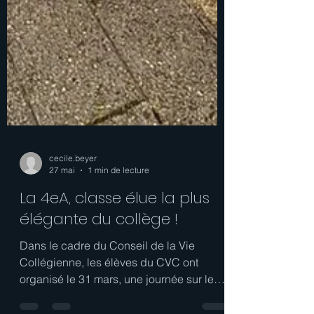
cecile.beyer
27 mai
1 min de lecture
La 4eA, classe élue la plus
élégante du collège !