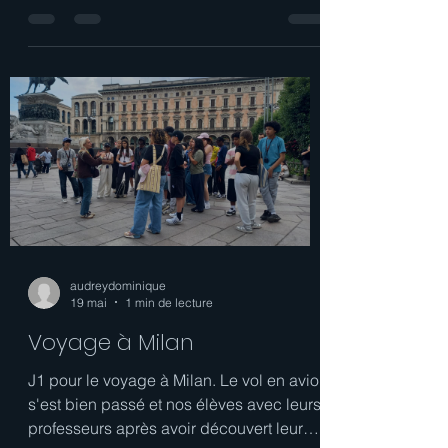
: les résultats sont tombés !
Dessin de Lola Berret en 5F Cette année
encore, le concours de dessin manga a
rencontré un beau succès ! Pas moins de
11 dessins étaient en lice pour remporter
le titre, et vous avez été nombreux à jouer
le jeu du vote ; 564 personnes y ont en
effet participé : 338 élèves, 188
responsables légaux et 38 personnels !
Et la gagnante est... Lola Berret en 5F
remporte ce concours avec 137 voix !
Toutes nos félicitations ! Elle est suivie par
: Noa Lyon Cynamon en avec 72 voix
Cam
audreydominique
19 mai
1 min de lecture