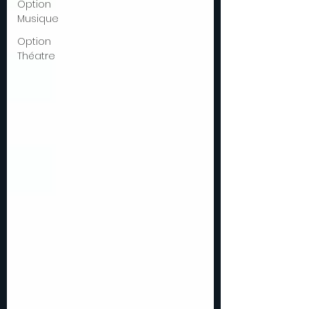
Option
Musique
Option
Théatre