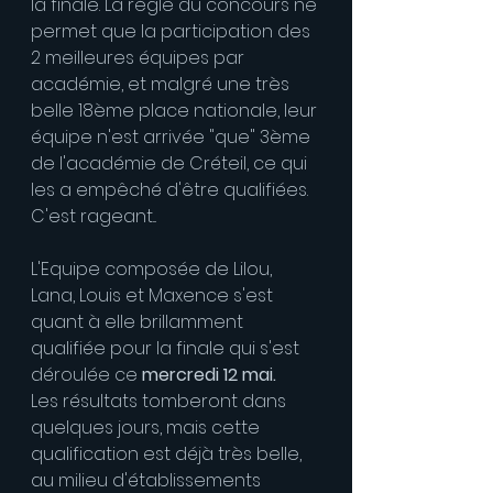
la finale. La règle du concours ne 
permet que la participation des 
2 meilleures équipes par 
académie, et malgré une très 
belle 18ème place nationale, leur 
équipe n'est arrivée "que" 3ème 
de l'académie de Créteil, ce qui 
les a empêché d'être qualifiées. 
C'est rageant...
L'Equipe composée de Lilou, 
Lana, Louis et Maxence s'est 
quant à elle brillamment 
qualifiée pour la finale qui s'est 
déroulée ce 
mercredi 12 mai.
Les résultats tomberont dans 
quelques jours, mais cette 
qualification est déjà très belle, 
au milieu d'établissements 