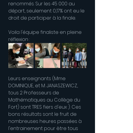
renommés. Sur les 45 000 au 
départ, seulement 0,17% ont eu le 
droit de participer à la finale.
Voila l'équipe finaliste en pleine 
réflexion :
Leurs enseignants (Mme 
DOMINIQUE, et M. JANASZEWICZ, 
tous 2 Professeurs de 
Mathématiques au Collège du 
Fort) sont TRES fiers d'eux :). Ces 
bons résultats sont le fruit de 
nombreuses heures passées à 
l'entrainement pour être tous 