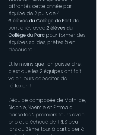
affrontés cette année par 
équipe de 2 puis de 4.
6 élèves du Collège de Fort
 de 
sont alliés avec 
2 élèves du 
Collège du Parc
 pour former des 
équipes solides, prêtes à en 
découdre !
Et le moins que l'on puisse dire, 
c'est que les 2 équipes ont fait 
valoir leurs capacités de 
réflexion !
L'équipe composée de Mathilde, 
Sidonie, Noémie et Emma a 
passé les 2 premiers tours avec 
brio et a échoué de TRES peu 
lors du 3ème tour à participer à 