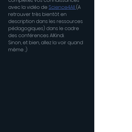
complétez vos connaissances 
avec la vidéo de 
Science4All 
(A 
retrouver très bientôt en 
description dans les ressources 
pédagogiques) dans le cadre 
des conférences AlKindi.
Sinon, et bien, allez la voir quand 
même ;)