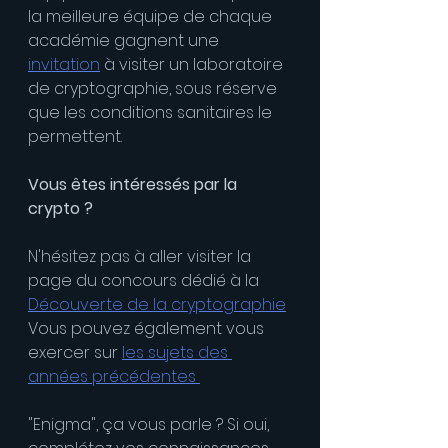
la meilleure équipe de chaque 
académie gagnent une 
invitation
 à visiter un laboratoire 
de cryptographie, sous réserve 
que les conditions sanitaires le 
permettent.
Vous êtes intéressés par la 
crypto ?
N'hésitez pas à aller visiter la 
page du concours dédié à la 
Découverte de la cryptographie
Vous pouvez également vous 
exercer sur 
les sujets des 
années précédentes 
"Enigma", ça vous parle ? Si oui, 