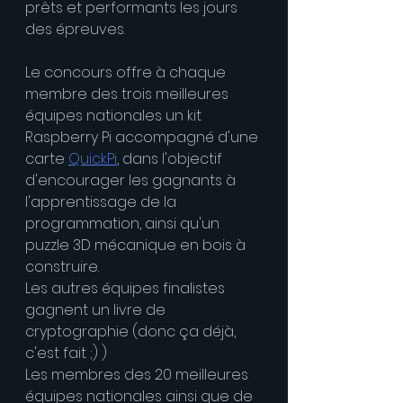
prêts et performants les jours 
des épreuves.
Le concours offre à chaque 
membre des trois meilleures 
équipes nationales un kit 
Raspberry Pi accompagné d'une 
carte 
QuickPi
, dans l'objectif 
d'encourager les gagnants à 
l'apprentissage de la 
programmation, ainsi qu'un 
puzzle 3D mécanique en bois à 
construire.
Les autres équipes finalistes 
gagnent un livre de 
cryptographie (donc ça déjà, 
c'est fait ;) )
Les membres des 20 meilleures 
équipes nationales ainsi que de 