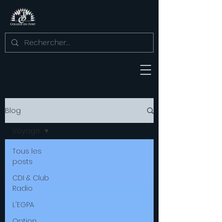
Blog
Voyage
Tous les
posts
CDI & Club
Radio
L'EGPA
Option