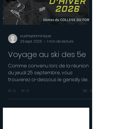
températures négatives toute la
semaine, et même jusqu’à -15°C. Cela
n’a pas empêché nos élèves de
découvrir les joies du ski. Quelque soit
leur niveau, ils ont pu profiter des
conseils avisés de leurs moniteurs ESF,
et obtenir c
audreydominique
26 sept. 2025
1 min de lecture
Voyage au ski des 5e
Comme convenu lors de la réunion
du jeudi 25 septembre, vous
trouverez ci-dessous le genially de
présentation du (des) voyage(s) au
ski pour les élèves de 5e. Vous
trouverez également en dessous les
documents au format numérique à