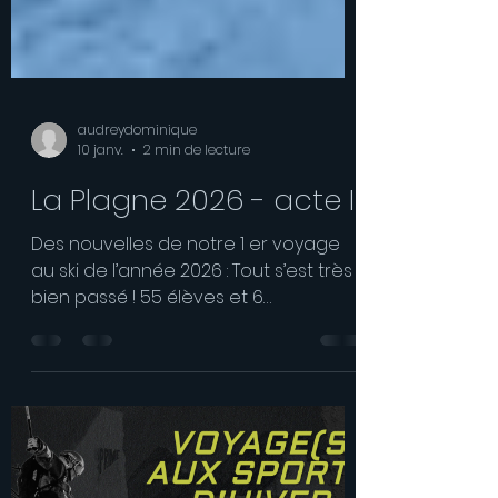
audreydominique
10 janv.
2 min de lecture
La Plagne 2026 - acte I
Des nouvelles de notre 1 er voyage
au ski de l’année 2026 : Tout s’est très
bien passé ! 55 élèves et 6
professeurs sont partis affronter les
pistes enneigées de La Plagne du
lundi 5 janvier au dimanche 11 janvier.
Une semaine bien froide, avec des