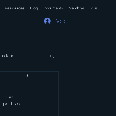
Ressources
Blog
Documents
Membres
Plus
Se connecter
lastiques
 Latin
Voyage
tion sciences 
partis à la 