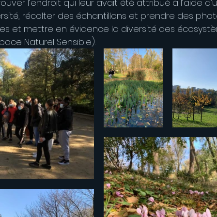
rouver l’endroit qui leur avait été attribué à l’aide d’u
rsité, récolter des échantillons et prendre des pho
èces et mettre en évidence la diversité des écosys
pace Naturel Sensible).