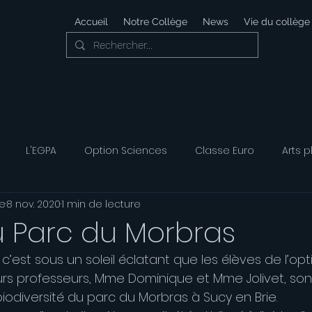
Accueil
Notre Collège
News
Vie du collège
L'EGPA
Option Sciences
Classe Euro
Arts p
e
8 nov. 2020
1 min de lecture
 Développement Durable
Foyer Socio-éducatif
Option
u Parc du Morbras
, c’est sous un soleil éclatant que les élèves de l’op
ais
Option Musique
Option Théatre
rs professeurs, Mme Dominique et Mme Jolivet, sont 
iodiversité du parc du Morbras à Sucy en Brie. 