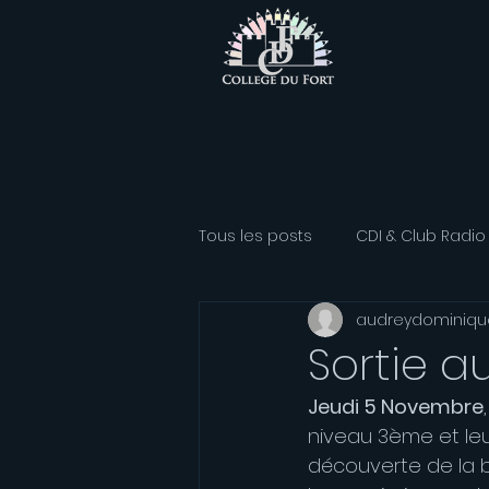
Tous les posts
CDI & Club Radio
audreydominiqu
Classe Athlétisme
Option
Sortie a
Jeudi 5 Novembre
Association sportive
Franç
niveau 3ème et leu
découverte de la b