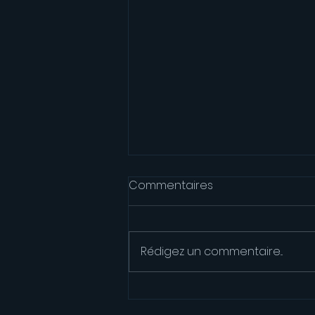
Commentaires
Rédigez un commentaire...
Des femmes qui changent
le monde des Sciences