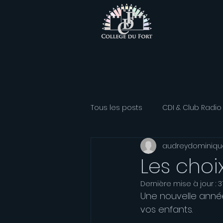
Tous les posts
CDI & Club Radio
audreydominiqu
Classe Athlétisme
Option
Les choi
Dernière mise à jour :
3
Association sportive
Franç
Une nouvelle anné
vos enfants.