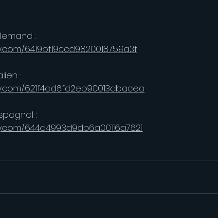
llemand :
lly.com/6419bf19ccd9820018759a3f
lien :
ally.com/621f4ad6fd2eb90013dbacea
spagnol :
lly.com/644a4993d9db6a00116a7621