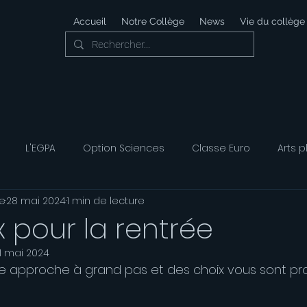
Accueil
Notre Collège
News
Vie du collège
L'EGPA
Option Sciences
Classe Euro
Arts p
e
28 mai 2024
1 min de lecture
 Développement Durable
Foyer Socio-éducatif
Option
x pour la rentrée
1 mai 2024
ais
Option Musique
Option Théatre
e approche à grand pas et des choix vous sont pr