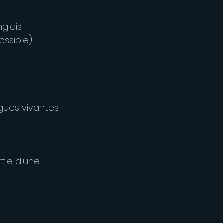
glais.
ssible) :
gues vivantes.
tie d'une 