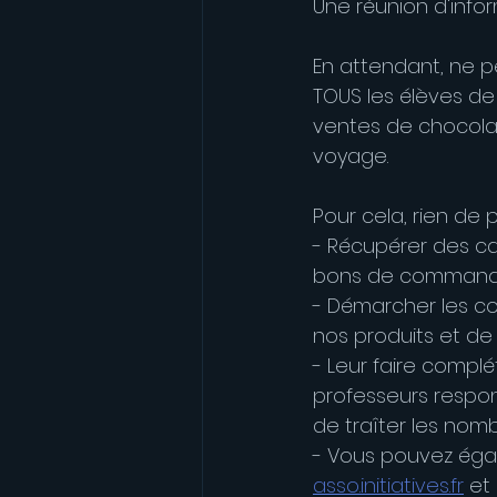
Une réunion d'info
En attendant, ne 
TOUS les élèves de
ventes de chocolats
voyage.
Pour cela, rien de p
- Récupérer des ca
bons de commande 
- Démarcher les com
nos produits et d
- Leur faire compl
professeurs respons
de traîter les no
- Vous pouvez éga
asso.initiatives.fr
 et