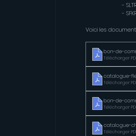
			- 
			- 
Voici les documents
bon-de-comm
Télécharger PD
catalogue-fl
Télécharger PDF
bon-de-com
Télécharger PD
catalogue-c
Télécharger PD