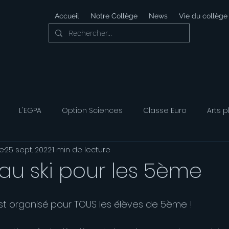
Accueil
Notre Collège
News
Vie du collège
L'EGPA
Option Sciences
Classe Euro
Arts p
e
25 sept. 2022
1 min de lecture
 Développement Durable
Foyer Socio-éducatif
Option
au ski pour les 5ème
ais
Option Musique
Option Théatre
st organisé pour TOUS les élèves de 5ème !