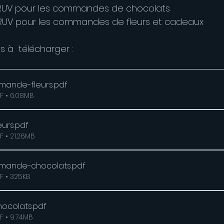
SLTRUV pour les commandes de chocolats
SFKRUV pour les commandes de fleurs et cadeaux
 à  télécharger :
ande-fleurs
.pdf
F • 6.08MB
eurs
.pdf
 • 21.26MB
mande-chocolats
.pdf
F • 325KB
hocolats
.pdf
F • 9.74MB