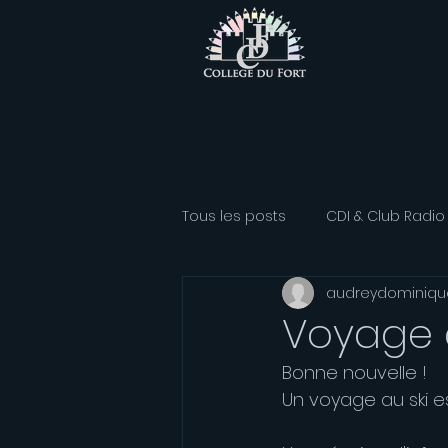
Tous les posts
CDI & Club Radio
audreydominiqu
Classe Athlétisme
Option
Voyage 
Bonne nouvelle !
Association sportive
Franç
Un voyage au ski e