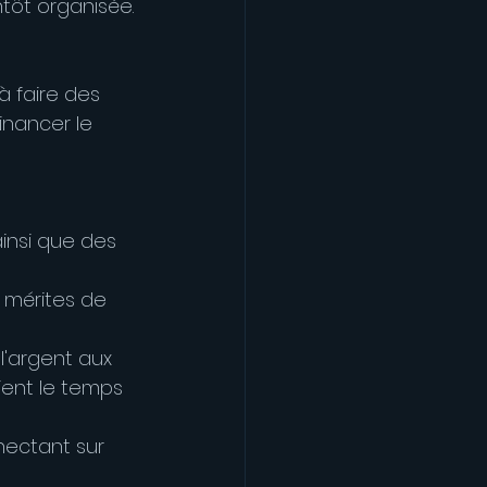
ntôt organisée.
 faire des 
inancer le 
insi que des 
s mérites de 
'argent aux 
ient le temps 
ectant sur 