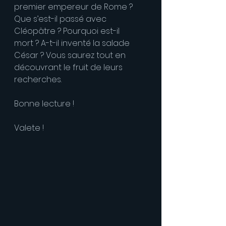
premier empereur de Rome ? 
Que s’est-il passé avec 
Cléopâtre ? Pourquoi est-il 
mort ? A-t-il inventé la salade 
César ? Vous saurez tout en 
découvrant le fruit de leurs 
recherches.
Bonne lecture !
Valete !