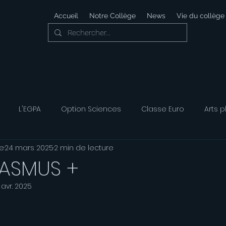
Accueil
Notre Collège
News
Vie du collège
L'EGPA
Option Sciences
Classe Euro
Arts p
e
24 mars 2025
2 min de lecture
 Développement Durable
Foyer Socio-éducatif
Option
RASMUS +
 avr. 2025
ais
Option Musique
Option Théatre