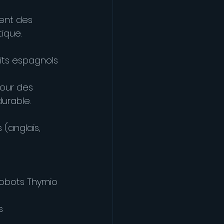
ent des 
ique.
tits espagnols 
our des 
urable.
(anglais, 
robots Thymio 
s 