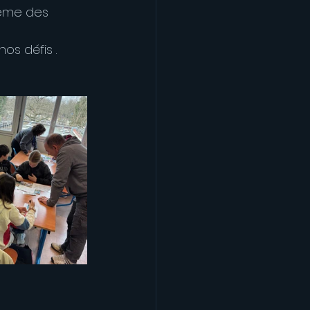
hème des 
os défis .