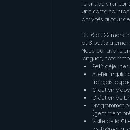
Ils ont pu y renco
Une semaine inte
activités autour d
Du 16 au 22 mars, n
et 8 petits alleman
Nous leur avons pr
langues, notamment
Petit déjeuner 
Atelier linguis
français, espa
Création d’épo
Création de b
Programmation 
(gentiment prê
Visite de la C
mathématiques, 