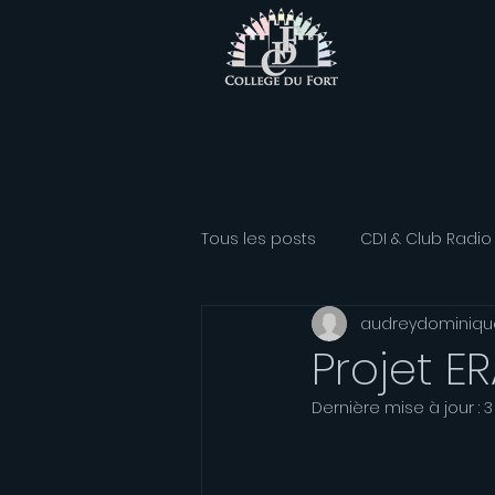
Tous les posts
CDI & Club Radio
audreydominiqu
Classe Athlétisme
Option
Projet E
Dernière mise à jour :
3
Association sportive
Franç