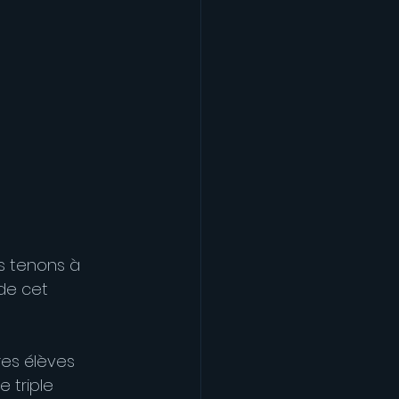
us tenons à 
 de cet 
res élèves 
 triple 