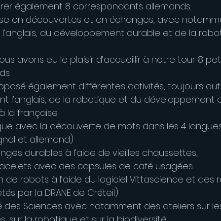
ntrer également 8 correspondants allemands.
nse en découvertes et en échanges, avec notamm
e l’anglais, du développement durable et de la robot
ous avons eu le plaisir d’accueillir à notre tour 8 pe
ds.
oposé également différentes activités, toujours aut
 l’anglais, de la robotique et du développement d
à la française
tique avec la découverte de mots dans les 4 langues 
gnol et allemand)
nges durables à l’aide de vieilles chaussettes,
racelets avec des capsules de café usagées.
de robots à l’aide du logiciel Vittascience et des 
tés par la DRANE de Créteil)
ité des Sciences avec notamment des ateliers sur le
sur la robotique et sur la biodiversité