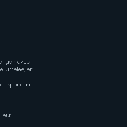
hange » avec 
e jumelée, en 
correspondant 
leur 