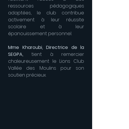
ressources pédagogiques 
adaptées, le club contribue 
activement à leur réussite 
scolaire et à leur 
épanouissement personnel.
Mme Kharoubi, Directrice de la 
SEGPA,
 tient à remercier 
chaleureusement le Lions Club 
Vallée des Moulins pour son 
soutien précieux.