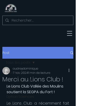
Post
Tous les posts
audreydominique
Tous les posts
7 nov. 2024
1 min de lecture
Merci au Lions Club !
CDI & Club Radio
Le Lions Club Vallée des Moulins 
L'EGPA
soutient la SEGPA du Fort !
Option Sciences
Le Lions Club a récemment fait 
Classe Euro