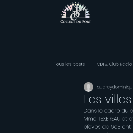
Tous les posts
CDI & Club Radio
audreydominiqu
Classe Athlétisme
Option
Les vill
Dans le cadre du ch
Association sportive
Franç
Mme TEXEREAU et av
élèves de 6eB ont 