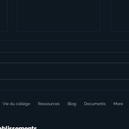
Progetto le nostre ricette
Four
preferite
2026
Vie du collège
Ressources
Blog
Documents
More