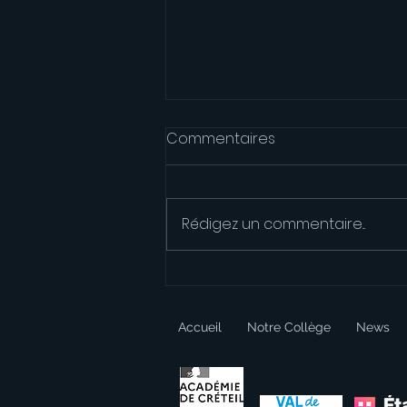
Commentaires
Rédigez un commentaire...
Un trivial pursuit pour
réviser les automatismes
Accueil
Notre Collège
News