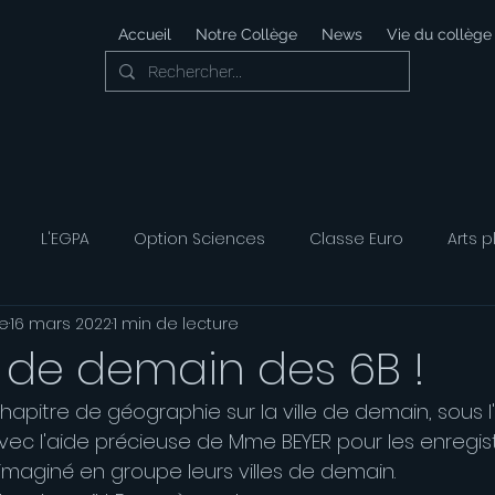
Accueil
Notre Collège
News
Vie du collège
L'EGPA
Option Sciences
Classe Euro
Arts p
e
16 mars 2022
1 min de lecture
 Développement Durable
Foyer Socio-éducatif
Option
es de demain des 6B !
apitre de géographie sur la ville de demain, sous l
ais
Option Musique
Option Théatre
ec l'aide précieuse de Mme BEYER pour les enregist
imaginé en groupe leurs villes de demain. 