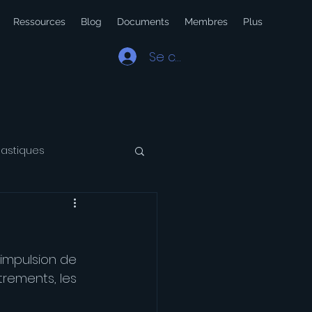
Ressources
Blog
Documents
Membres
Plus
Se connecter
lastiques
 Latin
Voyage
'impulsion de 
rements, les 