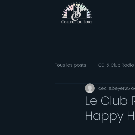
Tous les posts
CDI & Club Radio
cecile.beyer
25 oc
Classe Athlétisme
Option
Le Club 
Happy Ha
Association sportive
Franç