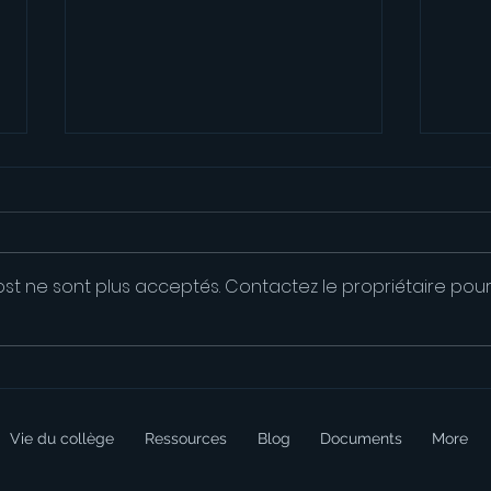
st ne sont plus acceptés. Contactez le propriétaire pou
Concours de Dessin
Un c
Manga : les résultats sont
CDI !
tombés !
Vie du collège
Ressources
Blog
Documents
More