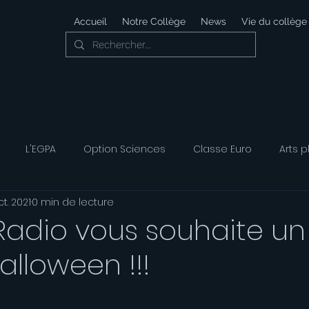
Accueil
Notre Collège
News
Vie du collège
L'EGPA
Option Sciences
Classe Euro
Arts p
t. 2021
0 min de lecture
 Développement Durable
Foyer Socio-éducatif
Option
Radio vous souhaite un
lloween !!!
ais
Option Musique
Option Théatre