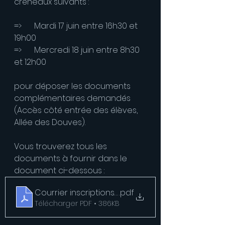
créneaux suivants :
=>	Mardi 17 juin entre 16h30 et 
19h00
=>	Mercredi 18 juin entre 8h30 
et 12h00
pour déposer les documents 
complémentaires demandés 
(Accès côté entrée des élèves, 
Allée des Douves).
Vous trouverez tous les 
documents à fournir dans le 
document ci-dessous :
Courrier inscriptions 6e 2025-2026 au Collège d
.pdf
Télécharger PDF • 386KB