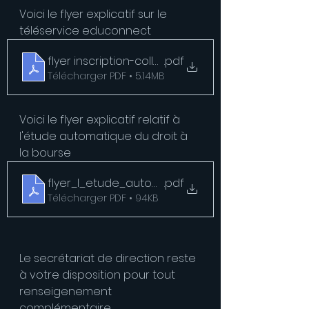
Voici le flyer explicatif sur le 
téléservice educonnect
flyer inscription-college-2025-teleservices
.pdf
Télécharger PDF • 5.14MB
Voici le flyer explicatif relatif à 
l'étude automatique du droit à 
la bourse
flyer_l_etude_automatique_du_droit_a_bour
.pdf
Télécharger PDF • 94KB
Le secrétariat de direction reste 
à votre disposition pour tout 
renseigenement 
complémentaire.