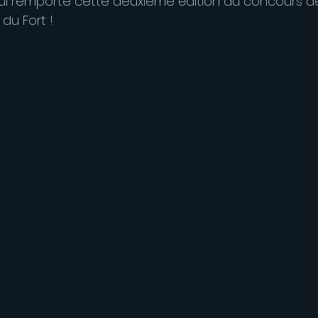
ui remporte cette deuxième édition du concours de
du Fort !