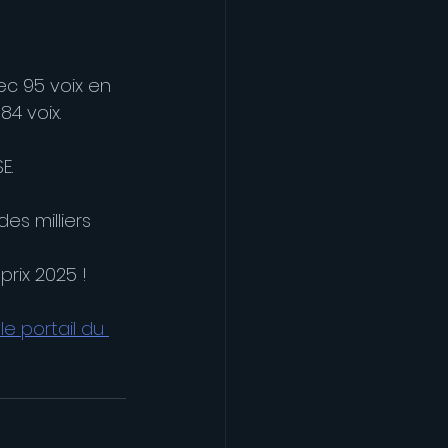
ec 95 voix en 
84 voix.
E.
es milliers 
prix 2025 !
le portail du 