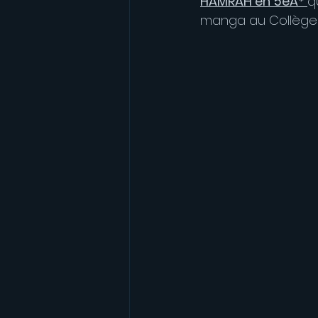
HAMRAH en 5eA* 
q
manga au Collège 