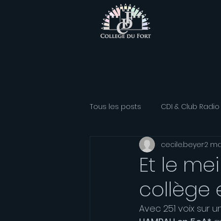
Tous les posts
CDI & Club Radio
cecile.beyer
2 ma
Classe Athlétisme
Option
Et le me
collège es
Association sportive
Franç
Avec 251 voix sur u