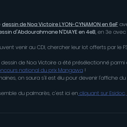
 
dessin de Noa Victoire LYON-CYNAMON en 6eF
 av
essin d'Abdourahmane N'DIAYE en 4eB,
 en 3e avec 
vent venir au CDI, chercher leur lot offerts par le FS
 dessin de Noa Victoire a été présélectionné parmi d
ncours national du prix Mangawa
 !
nes, on saura s'il est élu pour devenir l'affiche du 
semble du palmarès, c'est ici en
 cliquant sur Esidoc, 