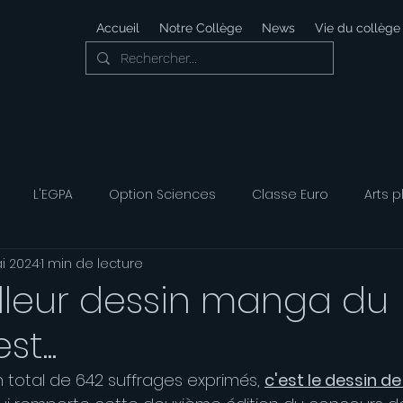
Accueil
Notre Collège
News
Vie du collège
L'EGPA
Option Sciences
Classe Euro
Arts p
i 2024
1 min de lecture
 Développement Durable
Foyer Socio-éducatif
Option
illeur dessin manga du
t...
ais
Option Musique
Option Théatre
n total de 642 suffrages exprimés, 
c'est le dessin de