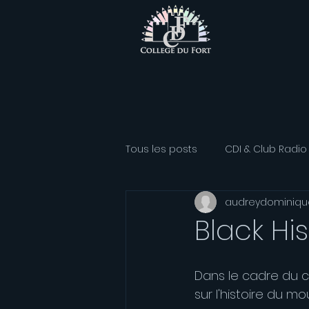
Tous les posts
CDI & Club Radio
audreydominiqu
Classe Athlétisme
Option
Black Hi
Association sportive
Franç
Dans le cadre du c
sur l'histoire du m