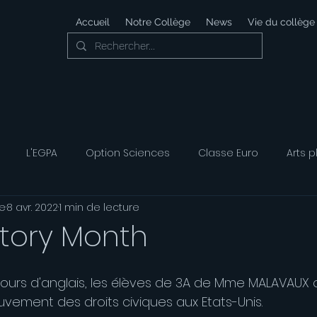
Accueil
Notre Collège
News
Vie du collège
L'EGPA
Option Sciences
Classe Euro
Arts p
e
8 avr. 2022
1 min de lecture
 Développement Durable
Foyer Socio-éducatif
Option
story Month
ais
Option Musique
Option Théatre
ours d'anglais, les élèves de 3A de Mme MALAVAUX on
ouvement des droits civiques aux Etats-Unis. 