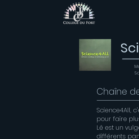
Sc
M
S
Chaîne de
Science4All, 
pour faire plu
Lê est un vul
différents p