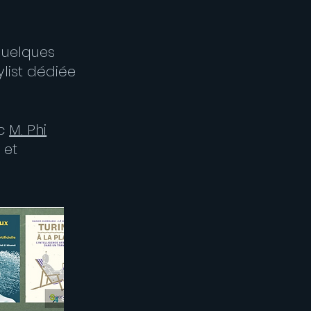
 quelques
ylist dédiée
ec
M. Phi
 et