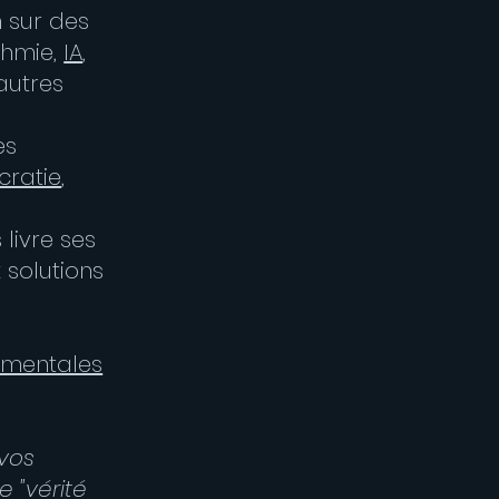
n sur des
thmie,
IA
,
'autres
es
ratie
,
 livre ses
 solutions
amentales
 vos
 "vérité