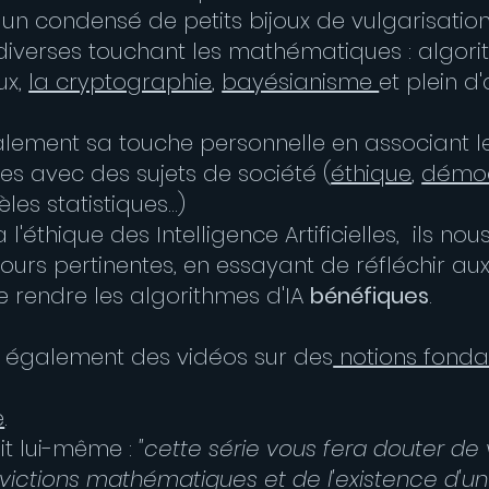
 un condensé de petits bijoux de vulgarisatio
iverses touchant les mathématiques : algori
ux,
la cryptographie
,
bayésianisme
et plein d
galement sa touche personnelle en associant l
 avec des sujets de société (
éthique
,
démoc
es statistiques...)
l'éthique des Intelligence Artificielles, ils nous
ujours pertinentes, en essayant de réfléchir aux
 rendre les algorithmes d'IA
bénéfiques
.
a également des vidéos sur des
notions fond
e
.
it lui-même :
"cette série vous fera douter de
ictions mathématiques et de l'existence d'une