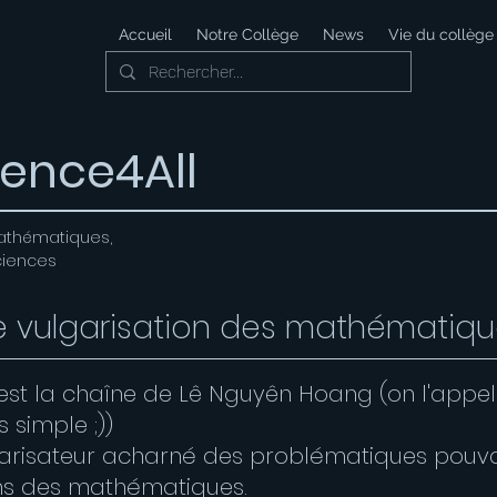
Accueil
Notre Collège
News
Vie du collège
ience4All
athématiques,
ciences
 vulgarisation des mathématiq
c'est la chaîne de Lê Nguyên Hoang (on l'appel
s simple ;))
garisateur acharné des problématiques pouv
ans des mathématiques.