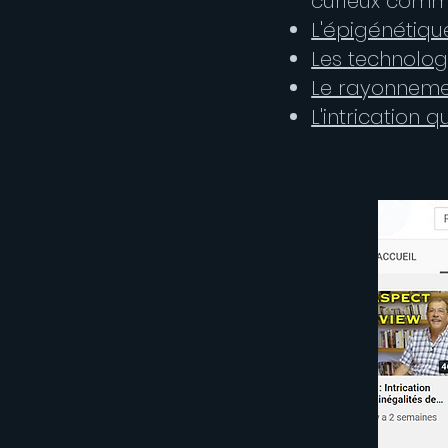
curieux comm
L'épigénétiqu
Les technolo
Le rayonnem
L'intrication 