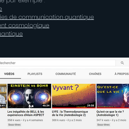
e par exemple :
e
gies de communication quantique
ent cosmologique
quantique