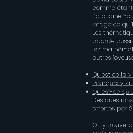
comme étant u
Sa chaîne Yout
image ce qu'i
Les thématiqu
aborde aussi l
les mathémat
autres joyeus
Qu'est ce la v
Pourquoi y-a-
Qu'est-ce qu'
Des questions 
offertes par 
On y trouvera