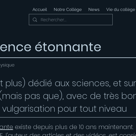
Accueil
Notre Collège
News
Vie du collège
ience étonnante
hysique
t plus) dédié aux sciences, et sur
(mais pas que), avec de très bo
 vulgarisation pour tout niveau
nante
existe depuis plus de 10 ans maintenant.
, l'auteur des articles et des
vidéos
,
est cons