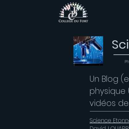
Sc
P
Un Blog (e
physique 
vidéos de
Science Eton
David LOUAPRE