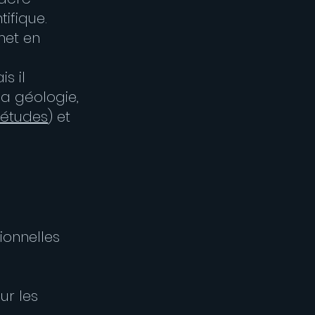
ifique.
met en
s il
 la géologie,
 études
) et
ionnelles
ur les