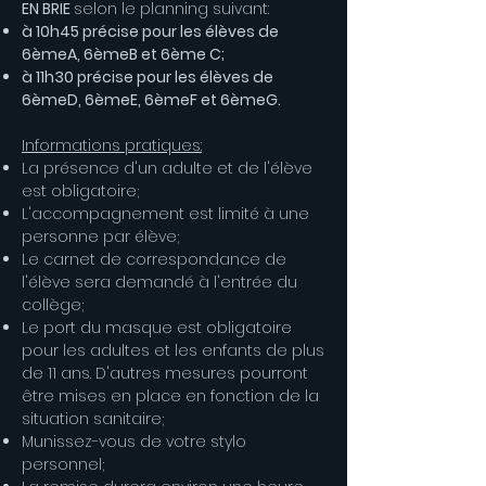
EN BRIE
selon le planning suivant:
à 10h45 précise pour les élèves de
6èmeA, 6èmeB et 6ème C;
à 11h30 précise pour les élèves de
6èmeD, 6èmeE, 6èmeF et 6èmeG.
Informations pratiques:
La présence d'un adulte et de l'élève
est obligatoire;
L'accompagnement est limité à une
personne par élève;
Le carnet de correspondance de
l'élève sera demandé à l'entrée du
collège;
Le port du masque est obligatoire
pour les adultes et les enfants de plus
de 11 ans. D'autres mesures pourront
être mises en place en fonction de la
situation sanitaire;
Munissez-vous de votre stylo
personnel;