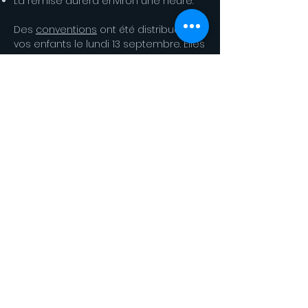
La remise durera environ une heure.
Des
conventions
ont été distribuées à
vos enfants le lundi 13 septembre. Elles
sont à rendre au professeur principal
signées par les
parents et l'élève
avant le
vendredi 17 septembre.
Pour plus d'informations sur le
dispositif "ordival", n'hésitez pas à
consulter le site du Conseil
Départemental: des explications, des
vidéos...
https://www.valdemarne.fr/a-votre-
service/education/ordival
< News précédente
News suivante >