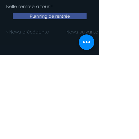
Belle rentrée à tous !
Planning de rentrée
< News précédente
News suivante >