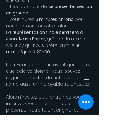
entraîner !
- Il est possible de
se présenter seul ou
en groupe
.
- Vous aurez
3 minutes chrono
pour
nous démontrer votre talent.
La r
eprésentation finale sera fera à
Jean-Marie Poirier
, grâce à la mairie
de Sucy qui nous prête la salle
le
mardi 3 juin à 20h00
.
Pour vous donner un avant goût de ce
que cela va donner, vous pouvez
regarder
la vidéo de notre version
Le
Fort a aussi un incroyable Talent 2023
!
Alors n’hésitez plus, entraînez-vous,
inscrivez-vous et venez nous
présenter votre talent original et
unique ! On vous attend !
L'équipe organisatrice
* Vous avez
jusqu’au 20 décembre