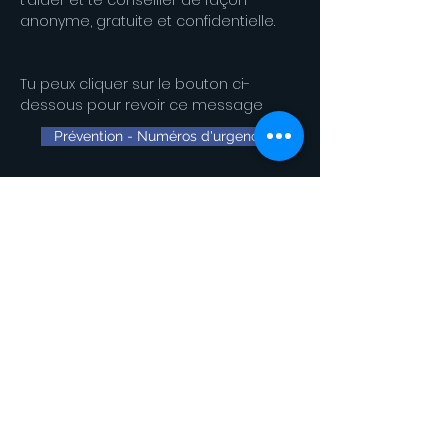
t’aider et te conseiller de façon
anonyme, gratuite et confidentielle.
Tu peux cliquer sur le bouton ci-
dessous pour revoir ce message
Prévention - Numéros d'urgence
< News précédente
News suivante >