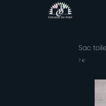
Sac toil
7 €