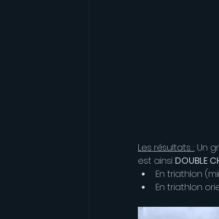
Les résultats :
 Un g
est ainsi 
DOUBLE CH
En triathlon (mi
En triathlon or