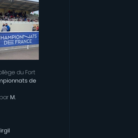
ollège du Fort 
pionnats de 
par 
M. 
gil 