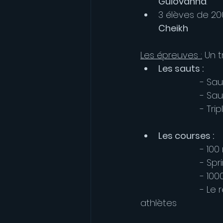
Guiovanna
. 
3 élèves de 200
Cheikh
Les épreuves :
 Un t
Les sauts :
			- 
			- 
			- 
Les courses :
			- 
			- S
			- 10
			- Le relais 800m/200m/200m/800m : Noah et Erwin, ainsi que 2 
athlètes              