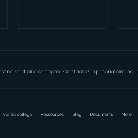
st ne sont plus acceptés. Contactez le propriétaire pou
Jeux
Nos athlètes à Choisy le Roi
Vie du collège
Ressources
Blog
Documents
More