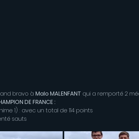
rand bravo à 
Malo MALENFANT
 qui a remporté 2 méda
AMPION DE FRANCE :
nime 1) : avec un total de 114 points
ienté sauts