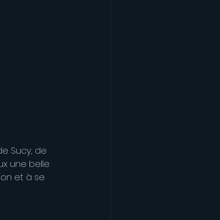
 de Sucy, de 
ux une belle 
ion et à se 