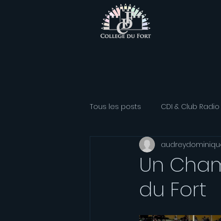
Tous les posts
CDI & Club Radio
audreydominiqu
Classe Athlétisme
Option
Un Cham
du Fort
Association sportive
Franç