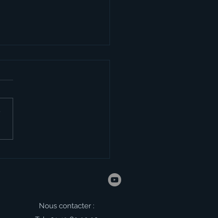
r
 de l'UNSS à Montargis
Nous contacter :