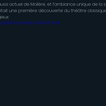
ussi actuel de Molière, et l’ambiance unique de la sal
tait une première découverte du théâtre classiqu
ieux.
RhjskxBUw?si=pRWqHU50eW2FyMt8