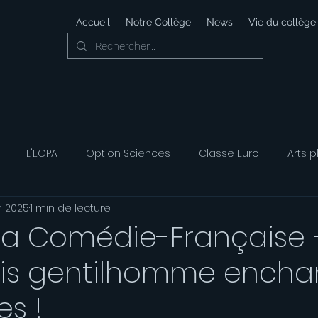
Accueil
Notre Collège
News
Vie du collège
L'EGPA
Option Sciences
Classe Euro
Arts p
in 2025
1 min de lecture
 Développement Durable
Foyer Socio-éducatif
Option
 la Comédie-Française 
is gentilhomme encha
ais
Option Musique
Option Théatre
es !