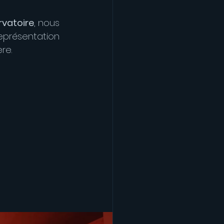
rvatoire
, nous 
eprésentation 
re.