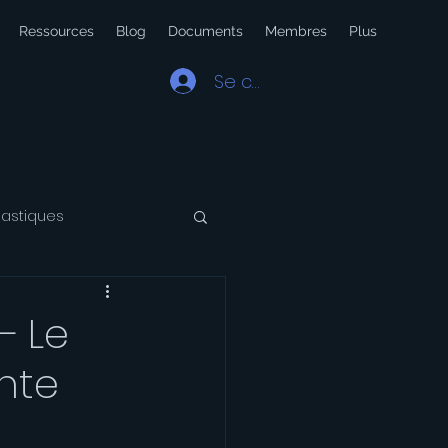
Ressources
Blog
Documents
Membres
Plus
Se connecter
lastiques
 Latin
Voyage
– Le
nte