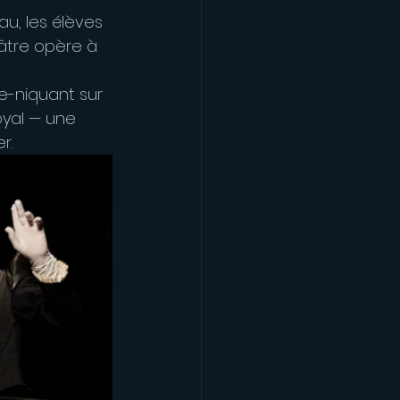
, les élèves 
âtre opère à 
e-niquant sur 
oyal — une 
r.