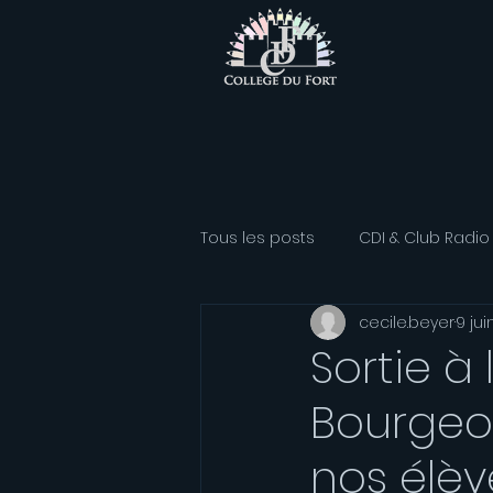
Tous les posts
CDI & Club Radio
cecile.beyer
9 ju
Classe Athlétisme
Option
Sortie à
Bourgeo
Association sportive
Franç
nos élèv