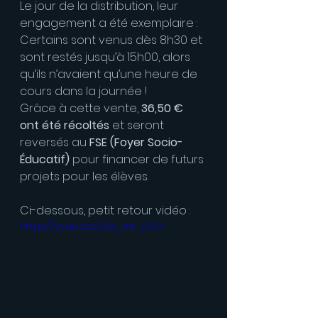
Le jour de la distribution, leur 
engagement a été exemplaire : 
Certains sont venus dès 8h30 et 
sont restés jusqu’à 15h00, alors 
qu’ils n’avaient qu’une heure de 
cours dans la journée ! 
Grâce à cette vente, 
36,50 € 
ont été récoltés
 et seront 
reversés au 
FSE (Foyer Socio-
Éducatif)
 pour financer de futurs 
projets pour les élèves.
Ci-dessous, petit retour vidéo :
https://youtu.be/x3s_mt_IOOI