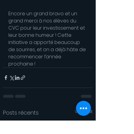
Encore un grand bravo et un 
grand merci à nos élèves du 
CVC pour leur investissement et 
leur bonne humeur ! Cette 
initiative a apporté beaucoup 
de sourires, et on a déjà hâte de 
recommencer l’année 
prochaine !
Voir tout
Posts récents