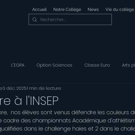
Accueil
Notre Collège
News
Vie du collège
L'EGPA
Option Sciences
Classe Euro
Arts p
e
3 déc. 2025
1 min de lecture
 Développement Durable
Foyer Socio-éducatif
Option
e à l'INSEP
e,  nos élèves sont venus défendre les couleurs d
ais
Option Musique
Option Théatre
s le cadre des championnats Académique d'athlétisme
ualifiées dans le challenge haies et 2 dans le chall