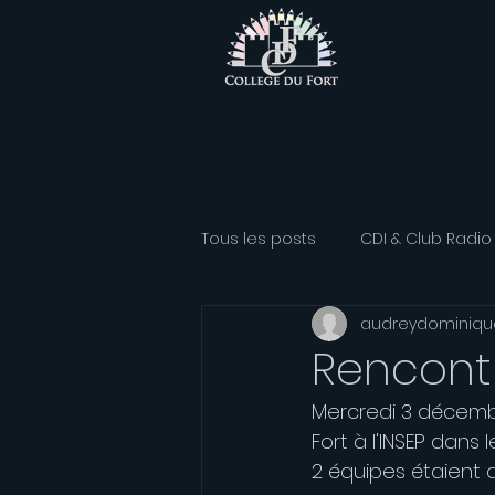
Tous les posts
CDI & Club Radio
audreydominiqu
Classe Athlétisme
Option
Rencontr
Mercredi 3 décembr
Association sportive
Franç
Fort à l'INSEP dan
2 équipes étaient q