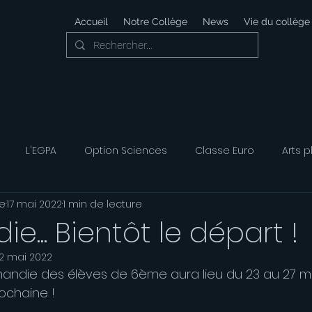
Accueil
Notre Collège
News
Vie du collège
L'EGPA
Option Sciences
Classe Euro
Arts p
e
17 mai 2022
1 min de lecture
 Développement Durable
Foyer Socio-éducatif
Option
e... Bientôt le départ !
2 mai 2022
ais
Option Musique
Option Théatre
ndie des élèves de 6ème aura lieu du 23 au 27 mai..
ochaine !