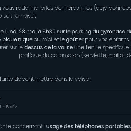
 vous redonne ici les dernières infos (déjà données
ait jamais...) :
le 
lundi 23 mai à 8h30 sur le parking du gymnase d
 
pique nique 
du midi et
 le goûter
 pour vos enfants. 
er sur le 
dessus de la valise
 une tenue spécifique pou
                     pratique du catamaran (serviette, maillot 
fants doivent mettre dans la valise :
f
F • 189KB
ante concernant l'
usage des téléphones portables