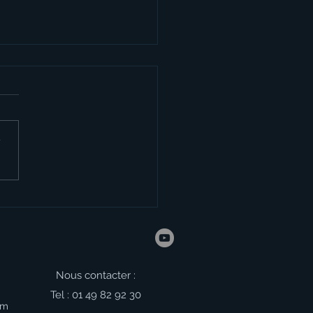
r
entation du Voyage au
- 5ème
Nous contacter :
Tel : 01 49 82 92 30
om