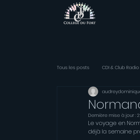
Tous les posts
CDI & Club Radio
audreydominiqu
Classe Athlétisme
Option
Normandi
Dernière mise à jour :
2
Association sportive
Franç
Le voyage en Norma
déjà la semaine pr