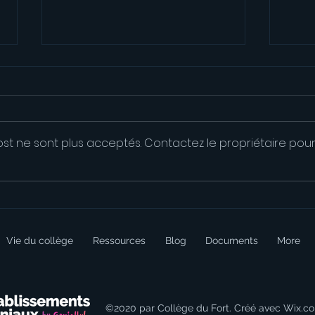
st ne sont plus acceptés. Contactez le propriétaire pou
Voyage au ski des 5e
Prés
ski 
Vie du collège
Ressources
Blog
Documents
More
©2020 par Collège du Fort. Créé avec Wix.c