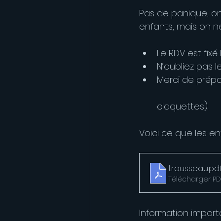
Pas de panique, on
enfants, mais on ne s
Le RDV est fixé 
N’oubliez pas le
Merci de prépar
                  
claquettes).
Voici ce que les en
trousseau
.pd
Télécharger PD
Information import