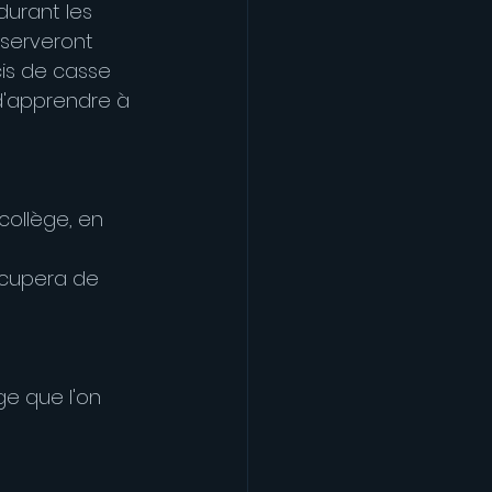
durant les 
nserveront 
cis de casse 
 d'apprendre à 
collège, en 
ccupera de 
e que l'on 