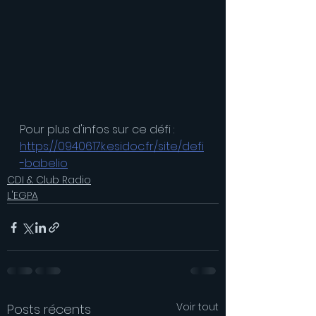
Pour plus d'infos sur ce défi :
https://0940617k.esidoc.fr/site/defi
-babelio
CDI & Club Radio
L'EGPA
Voir tout
Posts récents