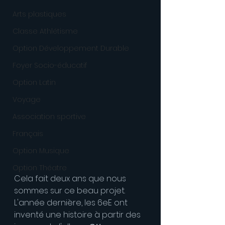
Arts plastiques
Classe Athlétisme
Option Développement Durable
Foyer Socio-éducatif
Option Latin
Voyage
Association sportive
Français
Option Musique
Option Théatre
Cela fait deux ans que nous 
sommes sur ce beau projet. 
L'année dernière, les 6eE ont 
inventé une histoire à partir des 