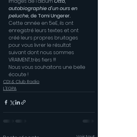
images de l'album 
Otto, 
autobiographie d'un ours en 
peluche, 
de Tomi Ungerer.
Cette année en 5eE, ils ont 
enregistré leurs textes et ont 
créé leurs propres bruitages 
pour vous livrer le résultat 
suivant dont nous sommes 
VRAIMENT...très fiers !!!
Nous vous souhaitons une belle 
écoute !
CDI & Club Radio
L'EGPA
Voir tout