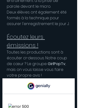
entraînement à la prise de 
parole devant le micro.
Deux élèves ont également été 
formés à la technique pour 
assurer l'enregistrement le jour J.
Écoutez leurs 
émissions !
Toutes les productions sont à 
écouter ci-dessous. Notre coup 
de cœur ? Le groupe 
GirlPopTv
, 
mais on vous laisse vous faire 
votre propre avis !