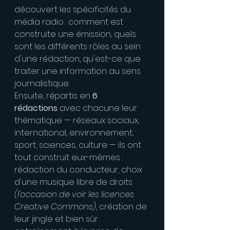
découvert les spécificités du 
média radio : comment est 
construite une émission, quels 
sont les différents rôles au sein 
d'une rédaction, qu'est-ce que 
traiter une information au sens 
journalistique.
Ensuite, répartis en 
6 
rédactions
 avec chacune leur 
thématique — réseaux sociaux, 
international, environnement, 
sport, sciences, culture — ils ont 
tout construit eux-mêmes : 
rédaction du conducteur, choix 
d'une musique libre de droits 
(l'occasion de voir les licences 
Creative Commons)
, création de 
leur jingle et bien sûr 