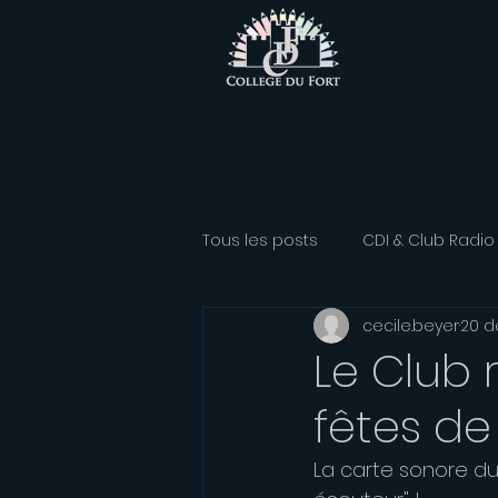
Tous les posts
CDI & Club Radio
cecile.beyer
20 d
Classe Athlétisme
Option
Le Club 
fêtes de
Association sportive
Franç
La carte sonore du