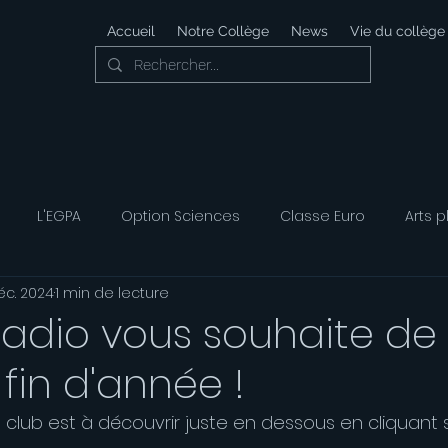
Accueil
Notre Collège
News
Vie du collège
L'EGPA
Option Sciences
Classe Euro
Arts p
éc. 2024
1 min de lecture
 Développement Durable
Foyer Socio-éducatif
Option
radio vous souhaite de 
 fin d'année !
ais
Option Musique
Option Théatre
 club est à découvrir juste en dessous en cliquant s