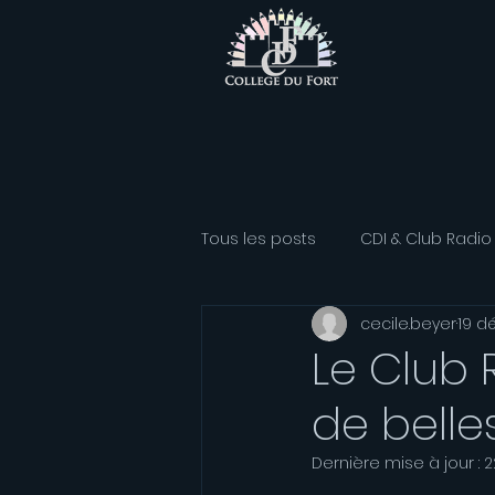
Tous les posts
CDI & Club Radio
cecile.beyer
19 d
Classe Athlétisme
Option
Le Club 
de belle
Association sportive
Franç
Dernière mise à jour :
2