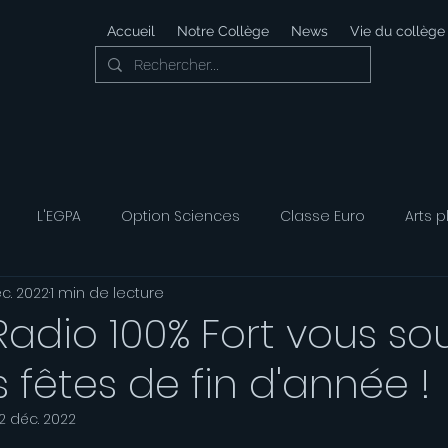
Accueil
Notre Collège
News
Vie du collège
L'EGPA
Option Sciences
Classe Euro
Arts p
éc. 2022
1 min de lecture
 Développement Durable
Foyer Socio-éducatif
Option
Radio 100% Fort vous so
s fêtes de fin d'année !
ais
Option Musique
Option Théatre
2 déc. 2022