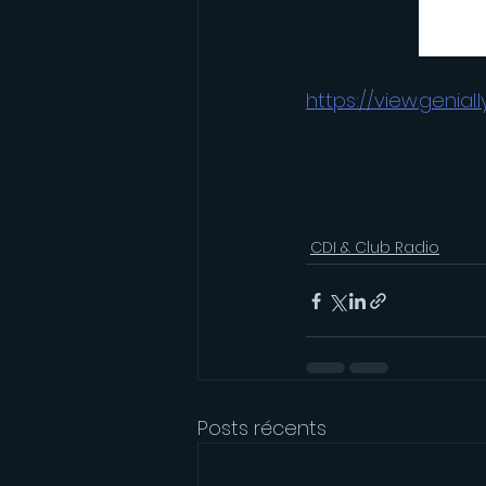
https://view.genia
CDI & Club Radio
Posts récents