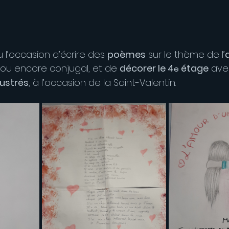
 l’occasion d’écrire des 
poèmes
 sur le thème de l’
al ou encore conjugal, et de 
décorer le 4
 étage
 ave
e
llustrés
, à l’occasion de la Saint-Valentin.