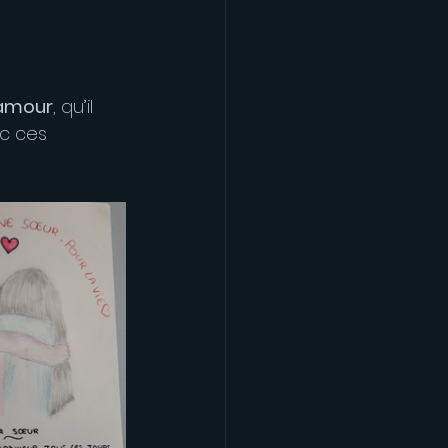
amour
, qu’il 
c ces 