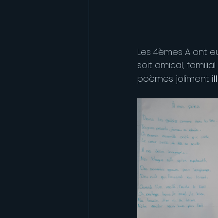
Les 4èmes A ont eu
soit amical, famili
poèmes joliment 
i