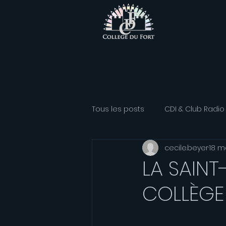
Tous les posts
CDI & Club Radio
cecile.beyer
18 m
Classe Athlétisme
Option
LA SAINT
COLLÈGE 
Association sportive
Franç