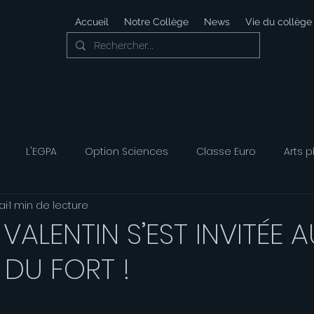
Accueil
Notre Collège
News
Vie du collège
L'EGPA
Option Sciences
Classe Euro
Arts p
ai
1 min de lecture
 Développement Durable
Foyer Socio-éducatif
Option
-VALENTIN S’EST INVITÉE A
DU FORT !
ais
Option Musique
Option Théatre