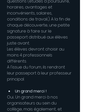
questions (études à poursuivre, 
horaires, avantages et 
inconvénients, salaires, 
conditions de travail...). A la fin de 
chaque découverte, une petite 
signature à faire sur le 
passeport distribué aux élèves 
juste avant.
Les élèves devront choisir au 
moins 4 professionnels 
différents. 
A l'issue du forum, ils rendront 
leur passeport à leur professeur 
principal.
Un grand merci !
Oui... Un grand merci à nos 
organisateurs au sein du 
collège, mais également... et 