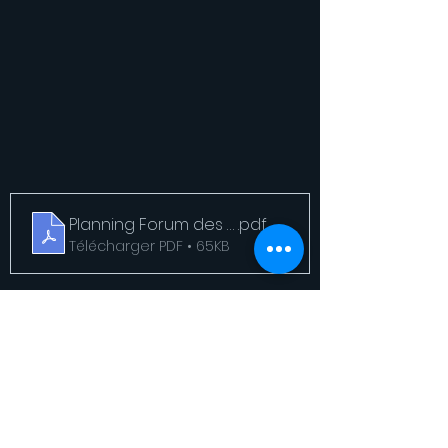
Planning Forum des métiers
.pdf
Télécharger PDF • 65KB
passeport
.pdf
Télécharger PDF • 1.36MB