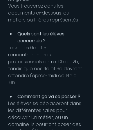
Vous trouverez dans les 
documents ci-dessous les 
metiers ou filières représentés.
Quels sont les élèves 
concernés ?
Tous ! Les 6e et 5e 
rencontreront nos 
professionnels entre 10h et 12h, 
tandis que nos 4e et 3e devront 
attendre l'après-midi de 14h à 
16h.
Comment ça va se passer ?
Les élèves se déplaceront dans 
les différentes salles pour 
découvrir un métier, ou un 
domaine. Ils pourront poser des 