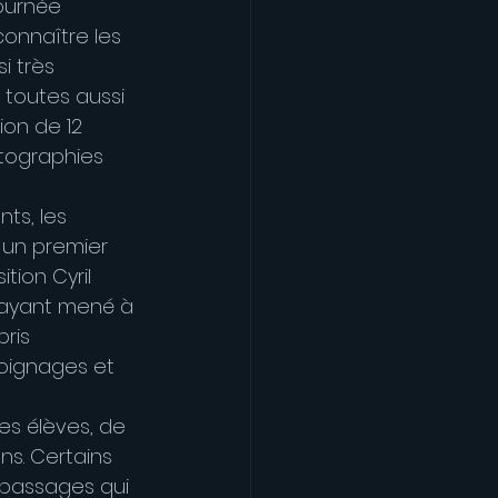
ournée 
connaître les 
 très 
toutes aussi 
on de 12 
tographies 
ts, les 
s un premier 
ion Cyril 
 ayant mené à 
ris 
moignages et 
es élèves, de 
ns. Certains 
 passages qui 