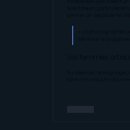
invisibilisées. Elles créent
spectateurs, particulièrem
permet de dépasser les sté
« La photographie d
féminine transforme l
Les femmes artisa
Au-delà des témoignages, 
faire artisanaux traditionne
J'aime