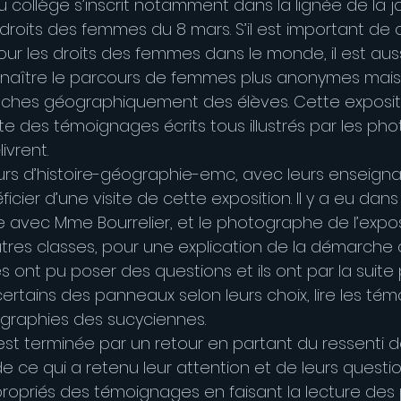
u collège s’inscrit notamment dans la lignée de la j
droits des femmes du 8 mars. S’il est important de 
 les droits des femmes dans le monde, il est aussi
nnaître le parcours de femmes plus anonymes mais 
oches géographiquement des élèves. Cette expositi
des témoignages écrits tous illustrés par les pho
ivrent.
ours d’histoire-géographie-emc, avec leurs enseignan
icier d’une visite de cette exposition. Il y a eu dan
avec Mme Bourrelier, et le photographe de l’exposit
utres classes, pour une explication de la démarche
s ont pu poser des questions et ils ont par la suite p
rtains des panneaux selon leurs choix, lire les té
graphies des sucyciennes.
t terminée par un retour en partant du ressenti d
de ce qui a retenu leur attention et de leurs questio
opriés des témoignages en faisant la lecture des