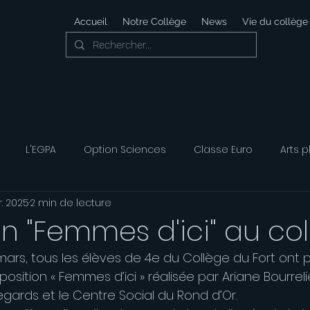
Accueil
Notre Collège
News
Vie du collège
L'EGPA
Option Sciences
Classe Euro
Arts p
r. 2025
2 min de lecture
 Développement Durable
Foyer Socio-éducatif
Option
on "Femmes d'ici" au co
ars, tous les élèves de 4e du Collège du Fort ont p
ais
Option Musique
Option Théatre
position « Femmes d’ici » réalisée par Ariane Bourrel
egards et le Centre Social du Rond d’Or.