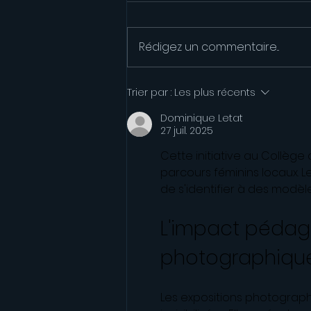
Rédigez un commentaire...
Un trivial pursuit pour
Trier par :
Les plus récents
réviser les automatismes
Dominique Letat
27 juil. 2025
Cette initiative au Collège 
parcours féminins locaux.
de s'identifier à des modèl
L'impact pédag
photographiqu
Les expositions photograph