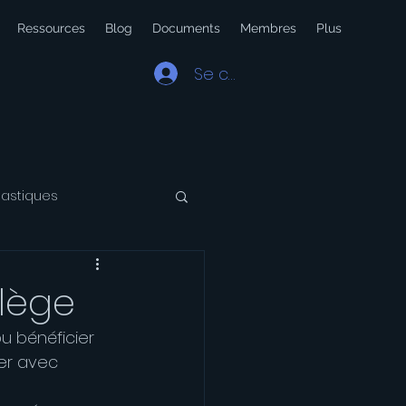
Ressources
Blog
Documents
Membres
Plus
Se connecter
lastiques
 Latin
Voyage
llège
u bénéficier 
ier avec 