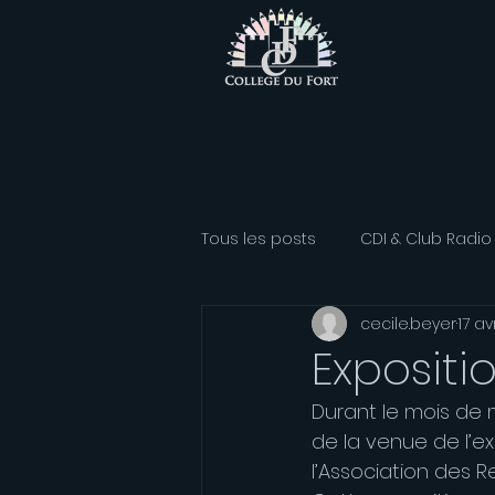
Tous les posts
CDI & Club Radio
cecile.beyer
17 av
Classe Athlétisme
Option
Expositi
Durant le mois de m
Association sportive
Franç
de la venue de l’ex
l’Association des R