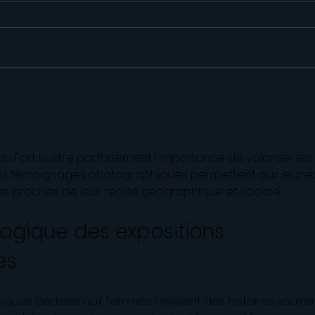
Progetto le nostre ricette
Four
preferite
2026
du Fort illustre parfaitement l'importance de valoriser les 
 Les témoignages photographiques permettent aux jeune
es proches de leur réalité géographique et sociale.
ogique des expositions 
es
iques dédiées aux femmes révèlent des histoires souven