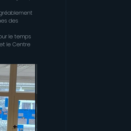
 agréablement 
nes des 
our le temps 
et le Centre 