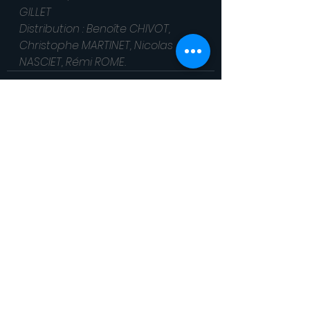
GILLET
Distribution : Benoîte CHIVOT, 
Christophe MARTINET, Nicolas 
NASCIET, Rémi ROME.
Voir tout
Posts récents