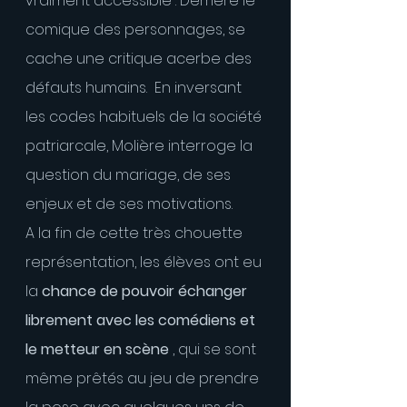
vraiment accessible : Derrière le 
comique des personnages, se 
cache une critique acerbe des 
défauts humains.  En inversant 
les codes habituels de la société 
patriarcale, Molière interroge la 
question du mariage, de ses 
enjeux et de ses motivations.
A la fin de cette très chouette 
représentation, les élèves ont eu 
la 
chance de pouvoir échanger 
librement avec les comédiens et 
le metteur en scène
 , qui se sont 
même prêtés au jeu de prendre 