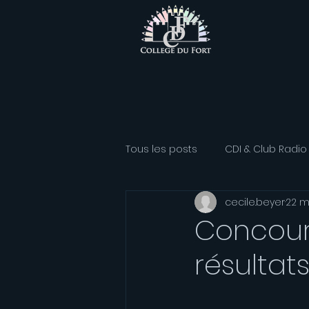
Tous les posts
CDI & Club Radio
cecile.beyer
22 m
Classe Athlétisme
Option
Concours
résultat
Association sportive
Franç