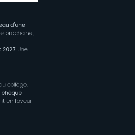
au d'une 
ne prochaine
, 
rt 2027
. Une 
du collège, 
 
chèque 
nt en faveur 