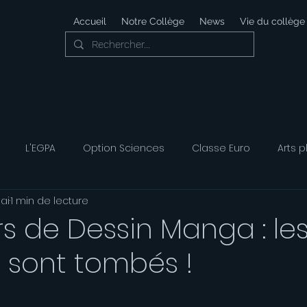
Accueil
Notre Collège
News
Vie du collège
L'EGPA
Option Sciences
Classe Euro
Arts p
ai
1 min de lecture
 Développement Durable
Foyer Socio-éducatif
Option
 de Dessin Manga : le
s sont tombés !
ais
Option Musique
Option Théatre