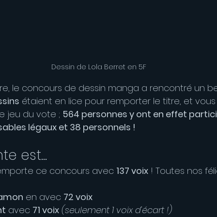
Dessin de Lola Berret en 5F
e, le concours de dessin manga a rencontré un be
ssins
 étaient en lice pour remporter le titre, et vous
 jeu du vote ; 
564 personnes y ont en effet partici
sables légaux et 38 personnels !
e est...
remporte ce concours avec 
137 voix
 ! Toutes nos féli
namon
 en avec 
72 voix
nt
 avec 
71 voix
(seulement 1 voix d'écart !)