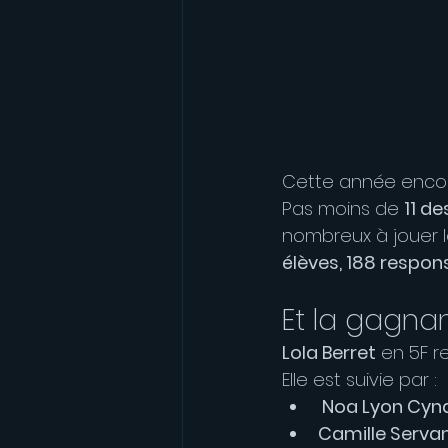
Cette année encor
Pas moins de 
11 de
nombreux à jouer le
élèves, 188 respon
Et la gagnant
Lola Berret
 en 5F 
Elle est suivie par :
 Noa Lyon Cy
Camille Serva