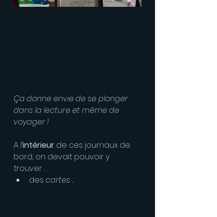
Ça donne envie de se plonger 
dans la lecture et même de 
voyager !
A l’
intérieur 
de ces journaux de 
bord, on devait pouvoir y 
trouver …
des 
cartes
 ...