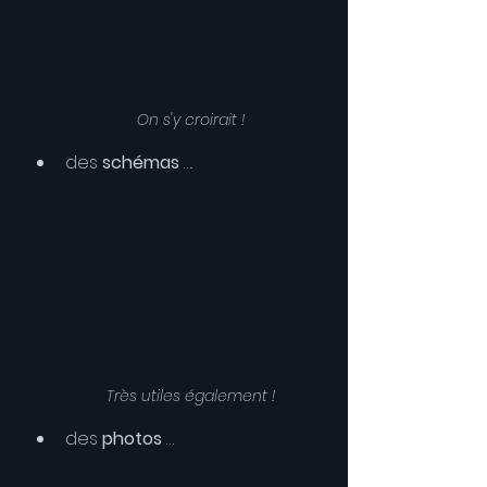
On s'y croirait !
des 
schémas
 ….
Très utiles également !
des 
photos
 …