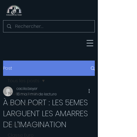
Post
Tous les posts
cecile.beyer
Tous les posts
18 mai
1 min de lecture
À BON PORT : LES 5EMES
CDI & Club Radio
LARGUENT LES AMARRES
L'EGPA
DE L’IMAGINATION
Option Sciences
Classe Euro