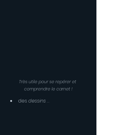
Très utile pour se repérer et 
comprendre le carnet !
des 
dessins
 …