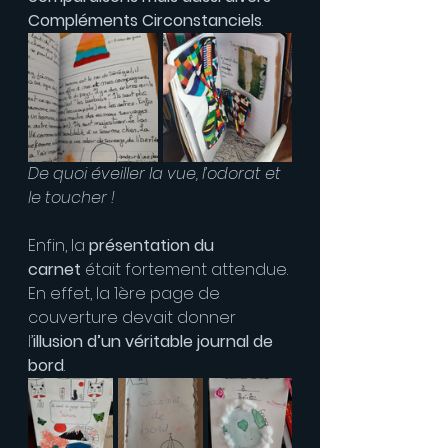
Compléments Circonstanciels
.
De quoi éveiller la vue, l’odorat et 
le toucher !
Enfin, la 
présentation du 
carnet
 était fortement attendue. 
En effet, la 1ère page de 
couverture devait donner 
l’
illusion d’un véritable journal de 
bord
.