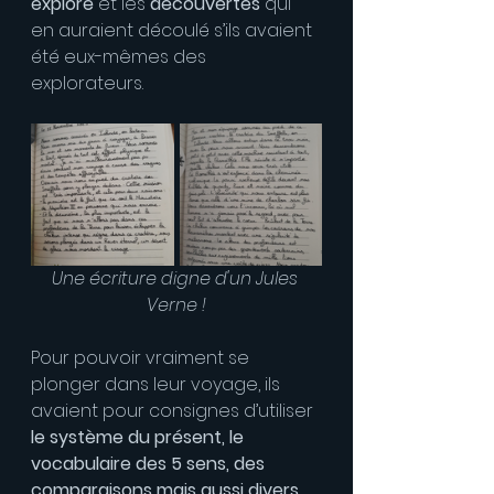
exploré
 et les 
découvertes
 qui 
en auraient découlé s’ils avaient 
été eux-mêmes des 
explorateurs.
Une écriture digne d'un Jules 
Verne !
Pour pouvoir vraiment se 
plonger dans leur voyage, ils 
avaient pour consignes d’utiliser 
le système du présent, le 
vocabulaire des 5 sens, des 
comparaisons mais aussi divers 